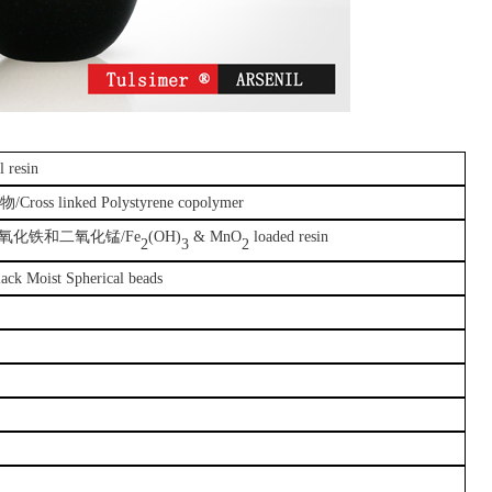
 resin
物
/Cross linked Polystyrene copolymer
氧化铁和二氧化锰
/Fe
(OH)
& MnO
loaded resin
2
3
2
lack Moist Spherical beads