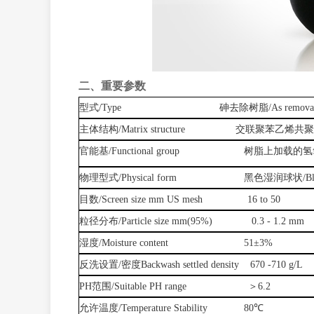
二、重要参数
型式
/Type
砷去除树脂
/As removal
主体结构
/Matrix structure
交联聚苯乙烯共聚
官能基
/Functional group
树脂上加载的氢
物理型式
/Physical form 黑色湿润
球状
/B
目数
/Screen size mm US mesh 16 to 50
粒径分布
/Particle size mm(95%) 0.3 - 1.2 mm
湿度
/Moisture content 51±3%
反洗设置
/密度Backwash settled density 670 -710 g/L
PH范围/Suitable PH range ＞6.2
允许温度
/Temperature Stability 80℃