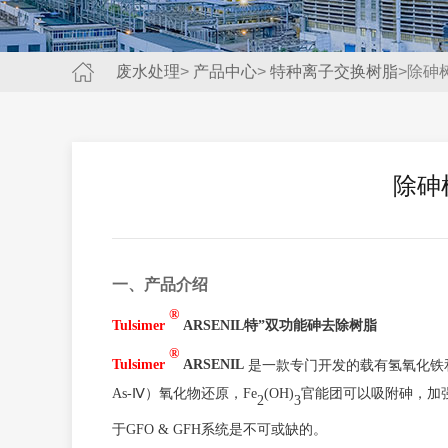
废水处理
>
产品中心
>
特种离子交换树脂
>除砷树
除砷树
一、
产品介绍
®
Tulsimer
ARSENIL特”双功能砷去除树脂
®
Tulsimer
ARSENIL
是一款专门开发的载有氢氧化铁和
As-Ⅳ）氧化物还原，Fe
(OH)
官能团可以吸附砷，加
2
3
于
GFO & GFH系统是不可或缺的。