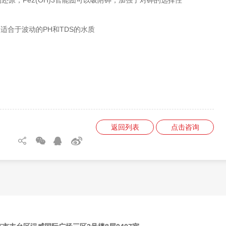
物还原，Fe2(OH)3官能团可以吸附砷，加强了对砷的选择性
它适合于波动的PH和TDS的水质
返回列表
点击咨询